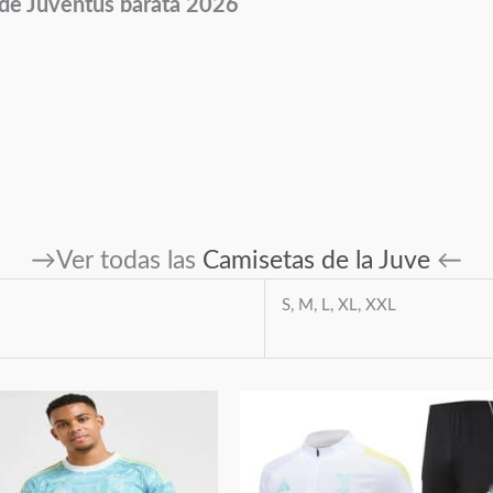
 de Juventus barata 2026
→Ver todas las
Camisetas de la Juve
←
S, M, L, XL, XXL
Este
Este
producto
producto
tiene
tiene