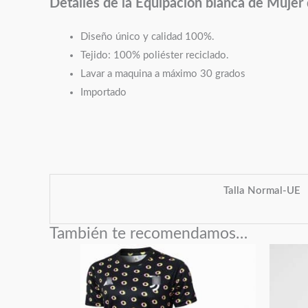
Detalles de la Equipación blanca de Mujer
Diseño único y calidad 100%.
Tejido: 100% poliéster reciclado.
Lavar a maquina a máximo 30 grados
Importado
Talla Normal-UE
También te recomendamos…
Este
producto
tiene