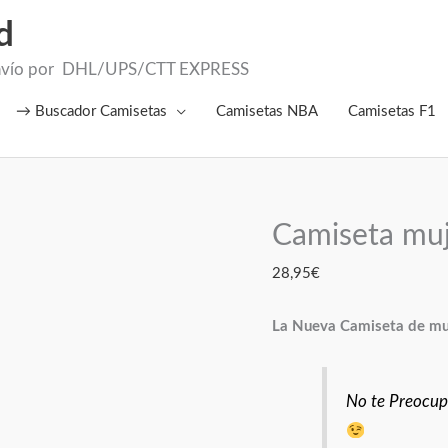
d
el Envío por DHL/UPS/CTT EXPRESS
→ Buscador Camisetas
Camisetas NBA
Camisetas F1
Camiseta muj
Camiseta
mujer
28,95
€
Juventus
2026
La Nueva Camiseta de muj
cantidad
No te Preocupe