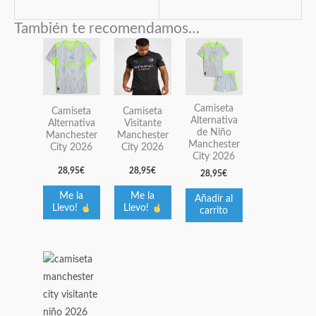
También te recomendamos…
Este
Este
producto
producto
tiene
tiene
múltiples
múltiples
Camiseta
Camiseta
Camiseta
variantes.
variantes.
Alternativa
Alternativa
Visitante
de Niño
Las
Las
Manchester
Manchester
Manchester
City 2026
City 2026
opciones
opciones
City 2026
se
se
28,95
€
28,95
€
28,95
€
pueden
pueden
Me la
Me la
Añadir al
elegir
elegir
Llevo!
Llevo!
carrito
en
en
la
la
página
página
Este
de
de
producto
producto
producto
tiene
múltiples