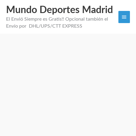
Mundo Deportes Madrid
Men
El Envió Siempre es Gratis!! Opcional también el
princi
Envío por DHL/UPS/CTT EXPRESS
Camiseta
mujer
visitante
Manchester
City
2026
cantidad