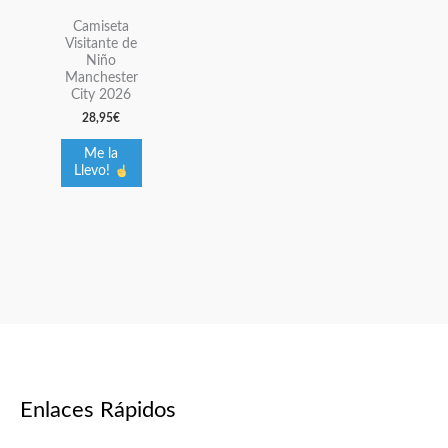
variantes.
Camiseta
Visitante de
Las
Niño
opciones
Manchester
se
City 2026
pueden
28,95
€
elegir
Me la
en
Llevo!
la
página
de
producto
Enlaces Rápidos