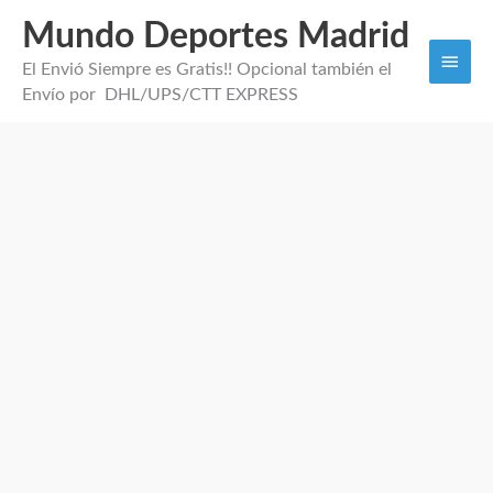
Mundo Deportes Madrid
Men
El Envió Siempre es Gratis!! Opcional también el
princi
Envío por DHL/UPS/CTT EXPRESS
Camiseta
Portero
Juventus
2026
cantidad