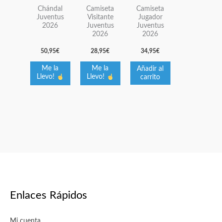
múltiples
múltiples
Chándal
Camiseta
Camiseta
variantes.
variantes.
Juventus
Visitante
Jugador
2026
Juventus
Juventus
Las
Las
2026
2026
opciones
opciones
50,95
€
28,95
€
34,95
€
se
se
pueden
pueden
Me la
Me la
Añadir al
elegir
elegir
carrito
Llevo!
Llevo!
en
en
la
la
página
página
de
de
producto
producto
Enlaces Rápidos
Mi cuenta