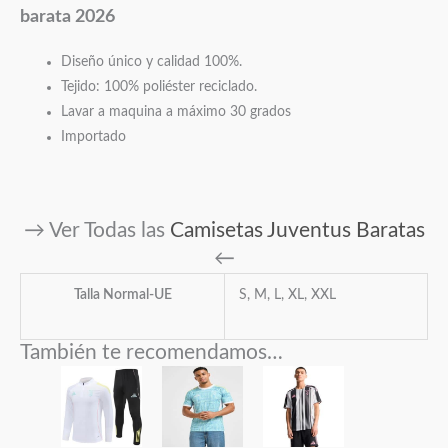
barata 2026
Diseño único y calidad 100%.
Tejido: 100% poliéster reciclado.
Lavar a maquina a máximo 30 grados
Importado
→ Ver Todas las
Camisetas Juventus Baratas
←
Talla Normal-UE
S, M, L, XL, XXL
También te recomendamos…
Este
Este
producto
producto
tiene
tiene