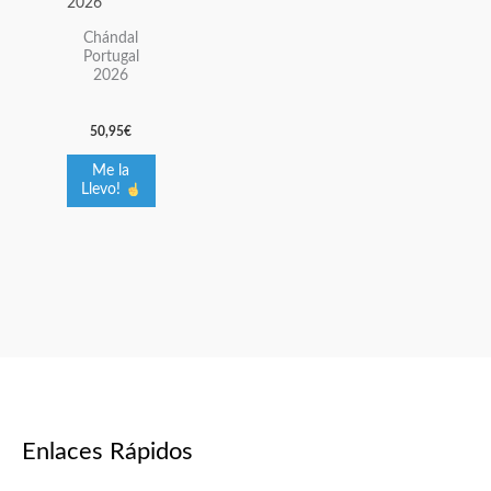
tiene
múltiples
Chándal
Portugal
variantes.
2026
Las
opciones
50,95
€
se
pueden
Me la
Llevo!
elegir
en
la
página
de
producto
Enlaces Rápidos