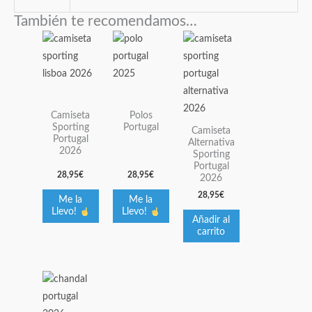
También te recomendamos…
Este
Este
producto
producto
tiene
tiene
múltiples
múltiples
variantes.
variantes.
Camiseta
Polos
Las
Las
Sporting
Portugal
Camiseta
Portugal
Alternativa
opciones
opciones
2026
Sporting
se
se
Portugal
28,95
€
28,95
€
pueden
pueden
2026
elegir
elegir
28,95
€
Me la
Me la
Llevo!
Llevo!
en
en
Añadir al
la
la
carrito
página
página
de
de
Este
producto
producto
producto