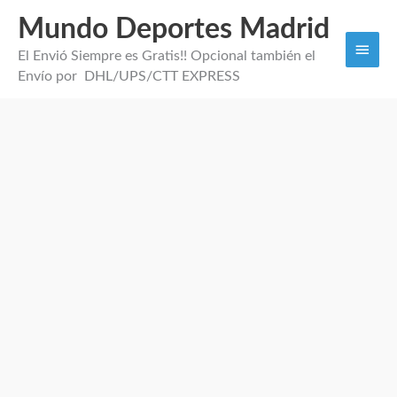
Mundo Deportes Madrid
Men
El Envió Siempre es Gratis!! Opcional también el
princi
Envío por DHL/UPS/CTT EXPRESS
Camiseta
Entrenamiento
Portugal
2026
cantidad