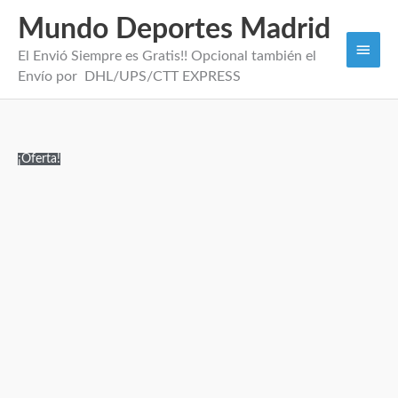
Mundo Deportes Madrid
Men
El Envió Siempre es Gratis!! Opcional también el
princi
Envío por DHL/UPS/CTT EXPRESS
Camiseta
El
El
¡Oferta!
PSV
precio
precio
Eindhoven
original
actual
2.ª
era:
es:
equipación
100,00€.
29,95€.
26/27
cantidad