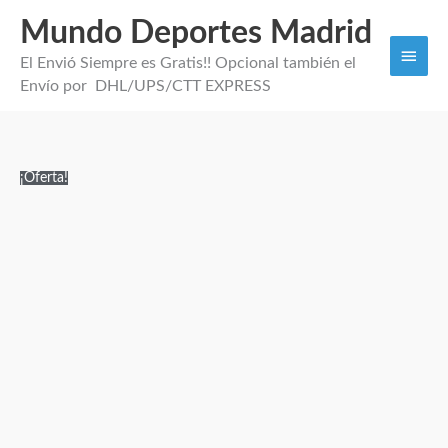
Mundo Deportes Madrid
Men
El Envió Siempre es Gratis!! Opcional también el
princi
Envío por DHL/UPS/CTT EXPRESS
Camiseta
El
El
¡Oferta!
Versión
precio
precio
Jugador
original
actual
Chelsea
era:
es:
26/27
159,99€.
34,95€.
cantidad