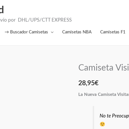
d
el Envío por DHL/UPS/CTT EXPRESS
→ Buscador Camisetas
Camisetas NBA
Camisetas F1
Camiseta Vis
Camiseta
Visitante
Atlc.
28,95
€
Madrid
La Nueva Camiseta Visita
2026
cantidad
No te Preocupe