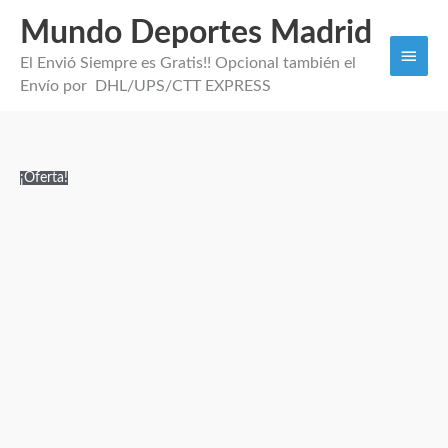
Mundo Deportes Madrid
Men
El Envió Siempre es Gratis!! Opcional también el
princi
Envío por DHL/UPS/CTT EXPRESS
CAMISETA
El
El
¡Oferta!
VISITANTE
precio
precio
OLYMPIQUE
original
actual
DE
era:
es:
LYON
1.000,00€.
29,95€.
26/27
cantidad