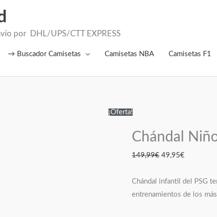
d
el Envío por DHL/UPS/CTT EXPRESS
→ Buscador Camisetas
Camisetas NBA
Camisetas F1
Chándal
El
El
¡Oferta!
Niño
precio
precio
Chándal Niño
Paris
original
actual
Saint-
era:
es:
149,99
€
49,95
€
Germain
149,99€.
49,95€.
26/27
Chándal infantil del PSG t
cantidad
entrenamientos de los má