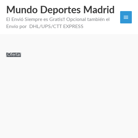
Mundo Deportes Madrid
Men
El Envió Siempre es Gratis!! Opcional también el
princi
Envío por DHL/UPS/CTT EXPRESS
Equipación
El
El
¡Oferta!
Portero
precio
precio
Niños
original
actual
Bayer
era:
es:
Munich
100,00€.
29,95€.
26/27
cantidad