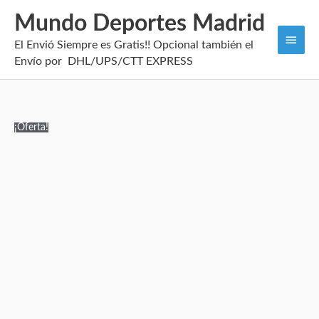
Mundo Deportes Madrid
Men
El Envió Siempre es Gratis!! Opcional también el
princi
Envío por DHL/UPS/CTT EXPRESS
Camiseta
El
El
¡Oferta!
Mujer
precio
precio
Tottenham
original
actual
2026/27
era:
es:
cantidad
89,99€.
29,95€.